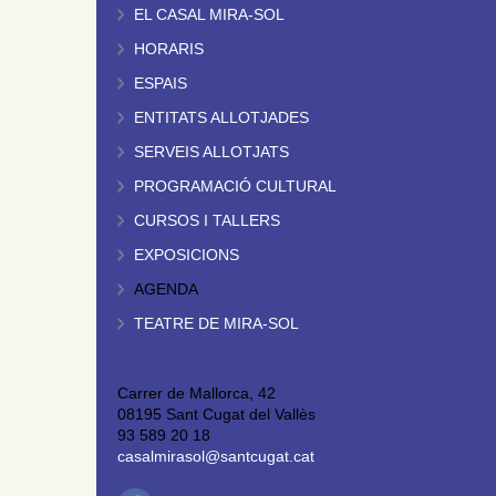
EL CASAL MIRA-SOL
HORARIS
ESPAIS
ENTITATS ALLOTJADES
SERVEIS ALLOTJATS
PROGRAMACIÓ CULTURAL
CURSOS I TALLERS
EXPOSICIONS
AGENDA
TEATRE DE MIRA-SOL
Carrer de Mallorca, 42
08195 Sant Cugat del Vallès
93 589 20 18
casalmirasol@santcugat.cat