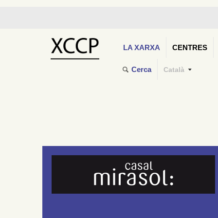
LA XARXA
CENTRES
Cerca
Català