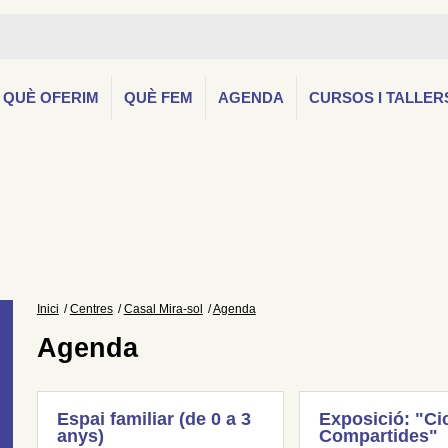
QUÈ OFERIM
QUÈ FEM
AGENDA
CURSOS I TALLER
Inici
Centres
Casal Mira-sol
Agenda
Agenda
Espai familiar (de 0 a 3
Exposició: "Ci
anys)
Compartides"