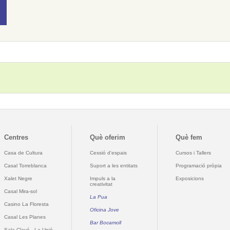
Centres
Què oferim
Què fem
Casa de Cultura
Cessió d'espais
Cursos i Tallers
Casal Torreblanca
Suport a les entitats
Programació pròpia
Xalet Negre
Impuls a la
Exposicions
creativitat
Casal Mira-sol
La Pua
Casino La Floresta
Oficina Jove
Casal Les Planes
Bar Bocamoll
Sala Clavé - La Unió