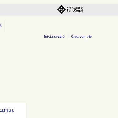
S
Inicia sessió
Crea compte
catrius