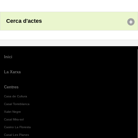
Cerca d'actes
Inici
La Xarxa
Centres
Casa de Cultura
Casal Torreblanca
Xalet Negre
Casal Mira-sol
Casino La Floresta
Casal Les Planes