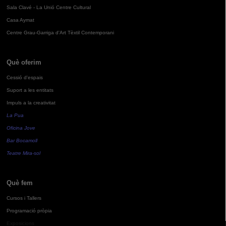
Sala Clavé - La Unió Centre Cultural
Casa Aymat
Centre Grau-Garriga d'Art Tèxtil Contemporani
Què oferim
Cessió d'espais
Suport a les entitats
Impuls a la creativitat
La Pua
Oficina Jove
Bar Bocamoll
Teatre Mira-sol
Què fem
Cursos i Tallers
Programació pròpia
Exposicions