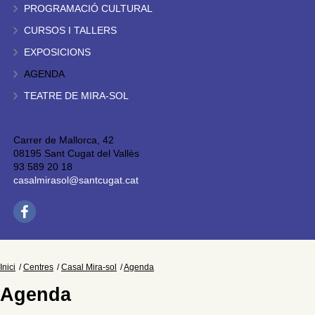
PROGRAMACIÓ CULTURAL
CURSOS I TALLERS
EXPOSICIONS
AGENDA
TEATRE DE MIRA-SOL
Carrer de Mallorca, 42
08195 Sant Cugat del Vallès
93 589 20 18
casalmirasol@santcugat.cat
Inici
Centres
Casal Mira-sol
Agenda
Agenda