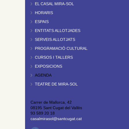
EL CASAL MIRA-SOL
HORARIS
ESPAIS
ENTITATS ALLOTJADES
SERVEIS ALLOTJATS
PROGRAMACIÓ CULTURAL
CURSOS I TALLERS
EXPOSICIONS
AGENDA
TEATRE DE MIRA-SOL
Carrer de Mallorca, 42
08195 Sant Cugat del Vallès
93 589 20 18
casalmirasol@santcugat.cat