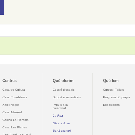
Centres
Què oferim
Què fem
Casa de Cultura
Cessió d'espais
Cursos i Tallers
Casal Torreblanca
Suport a les entitats
Programació pròpia
Xalet Negre
Impuls a la
Exposicions
creativitat
Casal Mira-sol
La Pua
Casino La Floresta
Oficina Jove
Casal Les Planes
Bar Bocamoll
Sala Clavé - La Unió