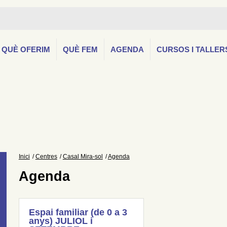
QUÈ OFERIM
QUÈ FEM
AGENDA
CURSOS I TALLER
Inici
Centres
Casal Mira-sol
Agenda
Agenda
Espai familiar (de 0 a 3
anys) JULIOL i