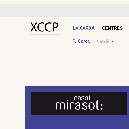
LA XARXA
CENTRES
Cerca
Català