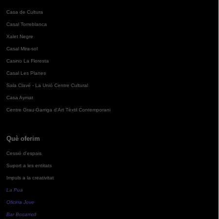
Casa de Cultura
Casal Torreblanca
Xalet Negre
Casal Mira-sol
Casino La Floresta
Casal Les Planes
Sala Clavé - La Unió Centre Cultural
Casa Aymat
Centre Grau-Garriga d'Art Tèxtil Contemporani
Què oferim
Cessió d'espais
Suport a les entitats
Impuls a la creativitat
La Pua
Oficina Jove
Bar Bocamoll