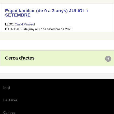
Espai familiar (de 0 a 3 anys) JULIOL i
SETEMBRE
LLOC:
Casal Mira-sol
DATA: Del 30 de juny al 27 de setembre de 2025
Cerca d'actes
Inici
La Xarxa
Centres