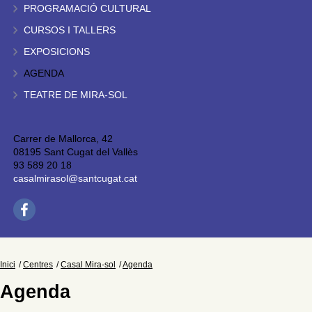
PROGRAMACIÓ CULTURAL
CURSOS I TALLERS
EXPOSICIONS
AGENDA
TEATRE DE MIRA-SOL
Carrer de Mallorca, 42
08195 Sant Cugat del Vallès
93 589 20 18
casalmirasol@santcugat.cat
Inici
Centres
Casal Mira-sol
Agenda
Agenda