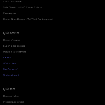
Casal Les Planes
Sala Clavé - La Unió Centre Cultural
Casa Aymat
Centre Grau-Garriga d'Art Tèxtil Contemporani
Què oferim
Cessió d'espais
Suport a les entitats
Impuls a la creativitat
La Pua
Oficina Jove
Bar Bocamoll
Teatre Mira-sol
Què fem
Cursos i Tallers
Programació pròpia