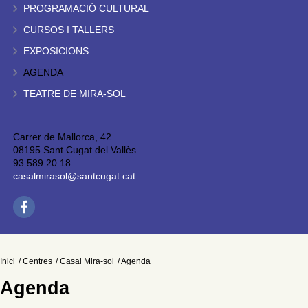
PROGRAMACIÓ CULTURAL
CURSOS I TALLERS
EXPOSICIONS
AGENDA
TEATRE DE MIRA-SOL
Carrer de Mallorca, 42
08195 Sant Cugat del Vallès
93 589 20 18
casalmirasol@santcugat.cat
Inici
Centres
Casal Mira-sol
Agenda
Agenda