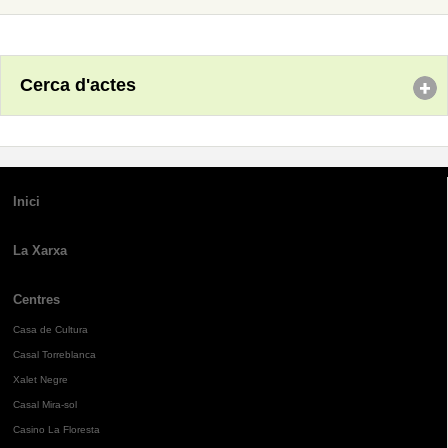
Cerca d'actes
Inici
La Xarxa
Centres
Casa de Cultura
Casal Torreblanca
Xalet Negre
Casal Mira-sol
Casino La Floresta