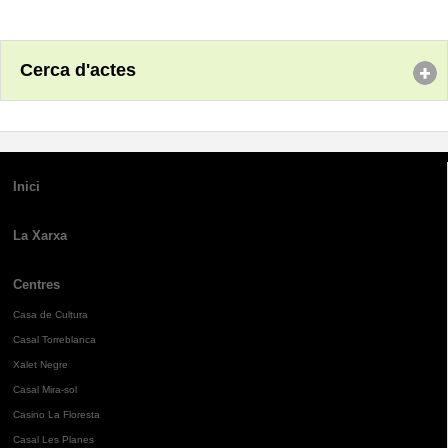
Cerca d'actes
Inici
La Xarxa
Centres
Casa de Cultura
Casal Torreblanca
Xalet Negre
Casal Mira-sol
Casino La Floresta
Casal Les Planes