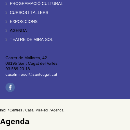
PROGRAMACIÓ CULTURAL
CURSOS I TALLERS
EXPOSICIONS
AGENDA
TEATRE DE MIRA-SOL
Carrer de Mallorca, 42
08195 Sant Cugat del Vallès
93 589 20 18
casalmirasol@santcugat.cat
Inici
Centres
Casal Mira-sol
Agenda
Agenda