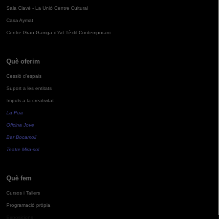
Sala Clavé - La Unió Centre Cultural
Casa Aymat
Centre Grau-Garriga d'Art Tèxtil Contemporani
Què oferim
Cessió d'espais
Suport a les entitats
Impuls a la creativitat
La Pua
Oficina Jove
Bar Bocamoll
Teatre Mira-sol
Què fem
Cursos i Tallers
Programació pròpia
Exposicions