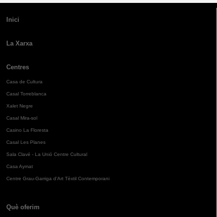
Inici
La Xarxa
Centres
Casa de Cultura
Casal Torreblanca
Xalet Negre
Casal Mira-sol
Casino La Floresta
Casal Les Planes
Sala Clavé - La Unió Centre Cultural
Casa Aymat
Centre Grau-Garriga d'Art Tèxtil Contemporani
Què oferim