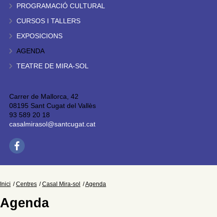
PROGRAMACIÓ CULTURAL
CURSOS I TALLERS
EXPOSICIONS
AGENDA
TEATRE DE MIRA-SOL
Carrer de Mallorca, 42
08195 Sant Cugat del Vallès
93 589 20 18
casalmirasol@santcugat.cat
Inici
Centres
Casal Mira-sol
Agenda
Agenda