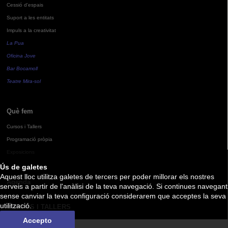
Cessió d'espais
Suport a les entitats
Impuls a la creativitat
La Pua
Oficina Jove
Bar Bocamoll
Teatre Mira-sol
Què fem
Cursos i Tallers
Programació pròpia
Exposicions
Ús de galetes
Aquest lloc utilitza galetes de tercers per poder millorar els nostres
Agenda
serveis a partir de l'anàlisi de la teva navegació. Si continues navegant
sense canviar la teva configuració considerarem que acceptes la seva
utilització.
CURSOS I TALLERS
Accepto