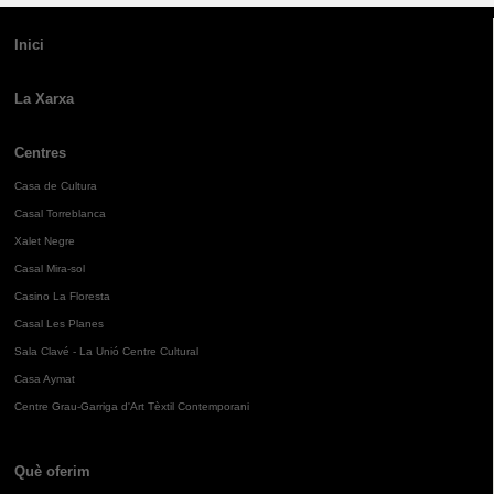
Inici
La Xarxa
Centres
Casa de Cultura
Casal Torreblanca
Xalet Negre
Casal Mira-sol
Casino La Floresta
Casal Les Planes
Sala Clavé - La Unió Centre Cultural
Casa Aymat
Centre Grau-Garriga d'Art Tèxtil Contemporani
Què oferim