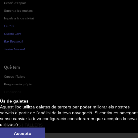
Cessió d'espais
Suport a les entitats
Impuls a la creativitat
La Pua
Oficina Jove
Bar Bocamoll
Teatre Mira-sol
Què fem
Cursos i Tallers
Programació pròpia
Exposicions
Ús de galetes
Aquest lloc utilitza galetes de tercers per poder millorar els nostres
Agenda
serveis a partir de l'anàlisi de la teva navegació. Si continues navegant
sense canviar la teva configuració considerarem que acceptes la seva
utilització.
CURSOS I TALLERS
Accepto