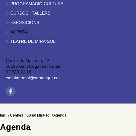
PROGRAMACIÓ CULTURAL
CURSOS I TALLERS
EXPOSICIONS
AGENDA
TEATRE DE MIRA-SOL
Carrer de Mallorca, 42
08195 Sant Cugat del Vallès
93 589 20 18
casalmirasol@santcugat.cat
Inici
Centres
Casal Mira-sol
Agenda
Agenda