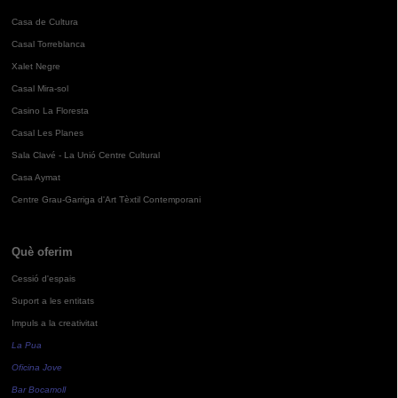
Casa de Cultura
Casal Torreblanca
Xalet Negre
Casal Mira-sol
Casino La Floresta
Casal Les Planes
Sala Clavé - La Unió Centre Cultural
Casa Aymat
Centre Grau-Garriga d'Art Tèxtil Contemporani
Què oferim
Cessió d'espais
Suport a les entitats
Impuls a la creativitat
La Pua
Oficina Jove
Bar Bocamoll