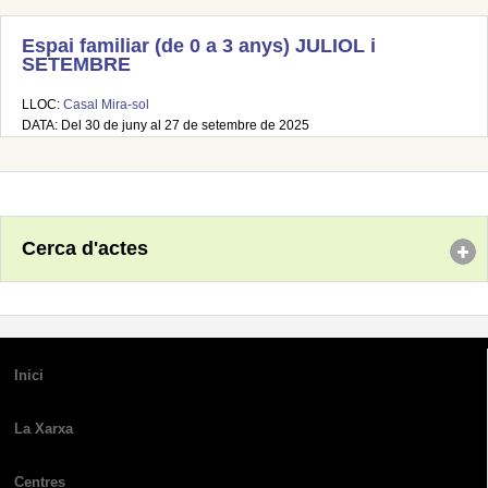
Espai familiar (de 0 a 3 anys) JULIOL i
SETEMBRE
LLOC:
Casal Mira-sol
DATA: Del 30 de juny al 27 de setembre de 2025
Cerca d'actes
Inici
La Xarxa
Centres