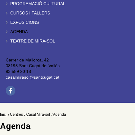
PROGRAMACIÓ CULTURAL
CURSOS I TALLERS
EXPOSICIONS
AGENDA
TEATRE DE MIRA-SOL
Carrer de Mallorca, 42
08195 Sant Cugat del Vallès
93 589 20 18
casalmirasol@santcugat.cat
Inici
Centres
Casal Mira-sol
Agenda
Agenda