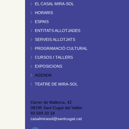
EL CASAL MIRA-SOL
HORARIS
ESPAIS
ENTITATS ALLOTJADES
SERVEIS ALLOTJATS
PROGRAMACIÓ CULTURAL
CURSOS I TALLERS
EXPOSICIONS
AGENDA
TEATRE DE MIRA-SOL
Carrer de Mallorca, 42
08195 Sant Cugat del Vallès
93 589 20 18
casalmirasol@santcugat.cat