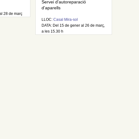
Servei d'autoreparació
d'aparells
al 28 de març
LLOC:
Casal Mira-sol
DATA: Del 15 de gener al 26 de març,
a les 15.30 h