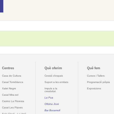
Centres
Què oferim
Què fem
Casa de Cultura
Cessió d'espais
Cursos i Tallers
Casal Torreblanca
Suport a les entitats
Programació pròpia
Xalet Negre
Impuls a la
Exposicions
creativitat
Casal Mira-sol
La Pua
Casino La Floresta
Oficina Jove
Casal Les Planes
Bar Bocamoll
Sala Clavé - La Unió