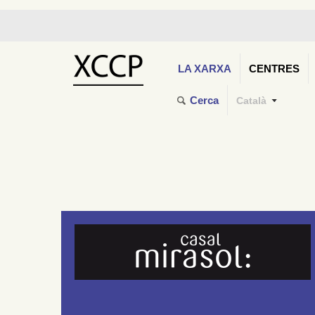
LA XARXA
CENTRES
Cerca
Català