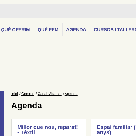
QUÈ OFERIM
QUÈ FEM
AGENDA
CURSOS I TALLER
Inici
Centres
Casal Mira-sol
Agenda
Agenda
Millor que nou, reparat!
Espai familiar 
- Tèxtil
anys)