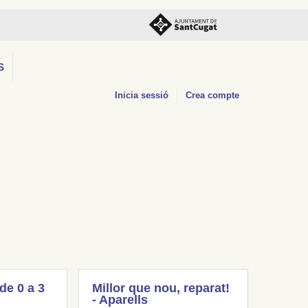
S
Inicia sessió
Crea compte
(de 0 a 3
Millor que nou, reparat!
- Aparells