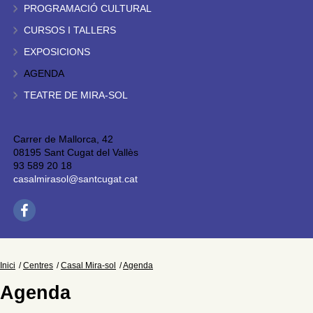
PROGRAMACIÓ CULTURAL
CURSOS I TALLERS
EXPOSICIONS
AGENDA
TEATRE DE MIRA-SOL
Carrer de Mallorca, 42
08195 Sant Cugat del Vallès
93 589 20 18
casalmirasol@santcugat.cat
Inici
Centres
Casal Mira-sol
Agenda
Agenda