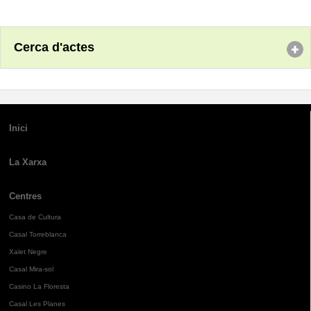
Cerca d'actes
Inici
La Xarxa
Centres
Casa de Cultura
Casal Torreblanca
Xalet Negre
Casal Mira-sol
Casino La Floresta
Casal Les Planes