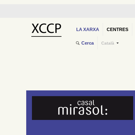
LA XARXA
CENTRES
Cerca
Català