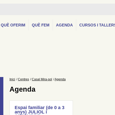
QUÈ OFERIM
QUÈ FEM
AGENDA
CURSOS I TALLER
Inici
Centres
Casal Mira-sol
Agenda
Agenda
Espai familiar (de 0 a 3
anys) JULIOL i