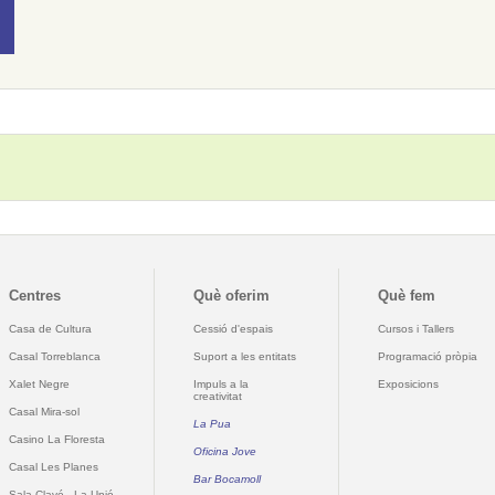
Centres
Què oferim
Què fem
Casa de Cultura
Cessió d'espais
Cursos i Tallers
Casal Torreblanca
Suport a les entitats
Programació pròpia
Xalet Negre
Impuls a la
Exposicions
creativitat
Casal Mira-sol
La Pua
Casino La Floresta
Oficina Jove
Casal Les Planes
Bar Bocamoll
Sala Clavé - La Unió