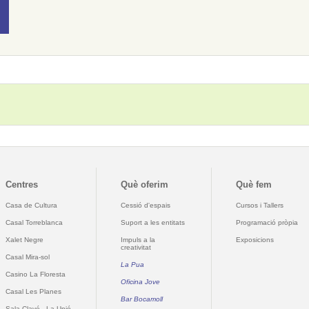
Centres
Què oferim
Què fem
Casa de Cultura
Cessió d'espais
Cursos i Tallers
Casal Torreblanca
Suport a les entitats
Programació pròpia
Xalet Negre
Impuls a la
Exposicions
creativitat
Casal Mira-sol
La Pua
Casino La Floresta
Oficina Jove
Casal Les Planes
Bar Bocamoll
Sala Clavé - La Unió