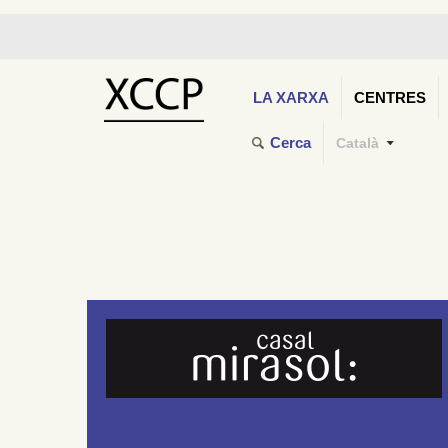
LA XARXA
CENTRES
Cerca
Català