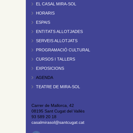
EL CASAL MIRA-SOL
HORARIS
ESPAIS
ENTITATS ALLOTJADES
SERVEIS ALLOTJATS
PROGRAMACIÓ CULTURAL
CURSOS I TALLERS
EXPOSICIONS
AGENDA
TEATRE DE MIRA-SOL
Carrer de Mallorca, 42
08195 Sant Cugat del Vallès
93 589 20 18
casalmirasol@santcugat.cat