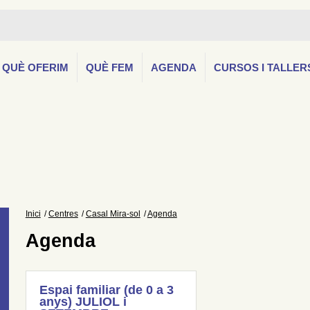
QUÈ OFERIM
QUÈ FEM
AGENDA
CURSOS I TALLER
Inici
Centres
Casal Mira-sol
Agenda
Agenda
Espai familiar (de 0 a 3
anys) JULIOL i