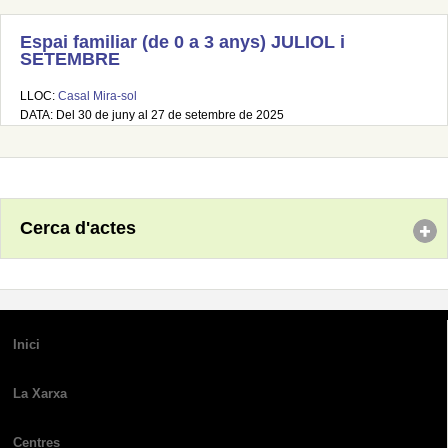
Espai familiar (de 0 a 3 anys) JULIOL i
SETEMBRE
LLOC:
Casal Mira-sol
DATA: Del 30 de juny al 27 de setembre de 2025
Cerca d'actes
Inici
La Xarxa
Centres