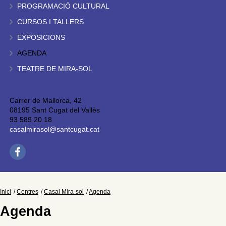
PROGRAMACIÓ CULTURAL
CURSOS I TALLERS
EXPOSICIONS
AGENDA
TEATRE DE MIRA-SOL
Carrer de Mallorca, 42
08195 Sant Cugat del Vallès
93 589 20 18
casalmirasol@santcugat.cat
Inici
Centres
Casal Mira-sol
Agenda
Agenda