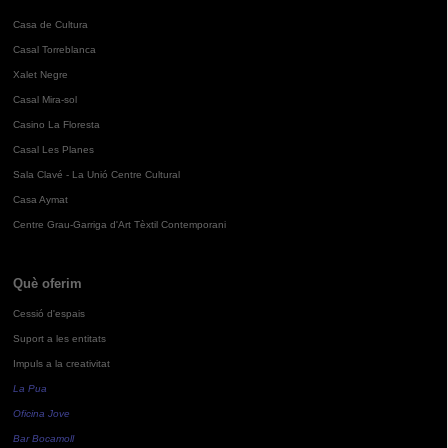
Casa de Cultura
Casal Torreblanca
Xalet Negre
Casal Mira-sol
Casino La Floresta
Casal Les Planes
Sala Clavé - La Unió Centre Cultural
Casa Aymat
Centre Grau-Garriga d'Art Tèxtil Contemporani
Què oferim
Cessió d'espais
Suport a les entitats
Impuls a la creativitat
La Pua
Oficina Jove
Bar Bocamoll