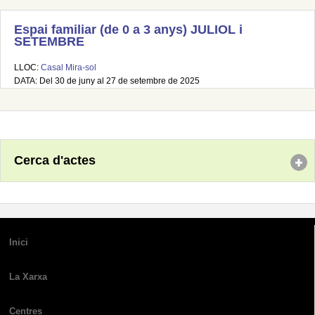
Espai familiar (de 0 a 3 anys) JULIOL i
SETEMBRE
LLOC:
Casal Mira-sol
DATA: Del 30 de juny al 27 de setembre de 2025
Cerca d'actes
Inici
La Xarxa
Centres