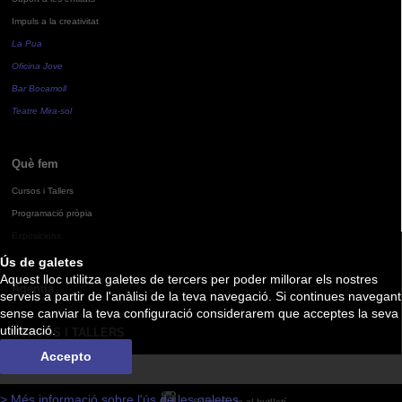
Impuls a la creativitat
La Pua
Oficina Jove
Bar Bocamoll
Teatre Mira-sol
Què fem
Cursos i Tallers
Programació pròpia
Exposicions
Ús de galetes
Aquest lloc utilitza galetes de tercers per poder millorar els nostres
Agenda
serveis a partir de l'anàlisi de la teva navegació. Si continues navegant
sense canviar la teva configuració considerarem que acceptes la seva
utilització.
CURSOS I TALLERS
Accepto
> Més informació sobre l'ús de les galetes
Subscriu-te al butlletí