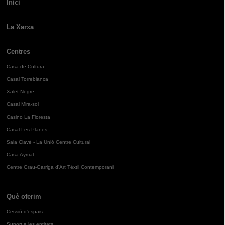
Inici
La Xarxa
Centres
Casa de Cultura
Casal Torreblanca
Xalet Negre
Casal Mira-sol
Casino La Floresta
Casal Les Planes
Sala Clavé - La Unió Centre Cultural
Casa Aymat
Centre Grau-Garriga d'Art Tèxtil Contemporani
Què oferim
Cessió d'espais
Suport a les entitats