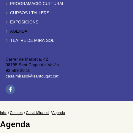
PROGRAMACIÓ CULTURAL
CURSOS I TALLERS
EXPOSICIONS
AGENDA
TEATRE DE MIRA-SOL
Carrer de Mallorca, 42
08195 Sant Cugat del Vallès
93 589 20 18
casalmirasol@santcugat.cat
Inici
Centres
Casal Mira-sol
Agenda
Agenda