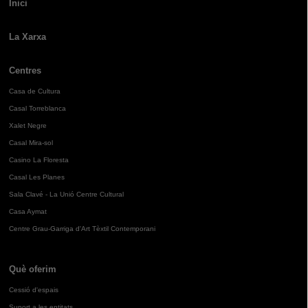
Inici
La Xarxa
Centres
Casa de Cultura
Casal Torreblanca
Xalet Negre
Casal Mira-sol
Casino La Floresta
Casal Les Planes
Sala Clavé - La Unió Centre Cultural
Casa Aymat
Centre Grau-Garriga d'Art Tèxtil Contemporani
Què oferim
Cessió d'espais
Suport a les entitats