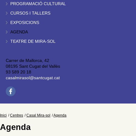
PROGRAMACIÓ CULTURAL
CURSOS I TALLERS
EXPOSICIONS
AGENDA
TEATRE DE MIRA-SOL
Carrer de Mallorca, 42
08195 Sant Cugat del Vallès
93 589 20 18
casalmirasol@santcugat.cat
Inici
Centres
Casal Mira-sol
Agenda
Agenda