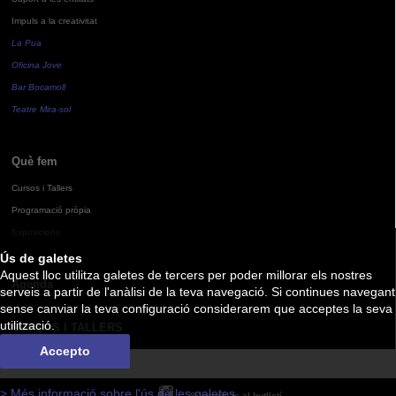
Impuls a la creativitat
La Pua
Oficina Jove
Bar Bocamoll
Teatre Mira-sol
Què fem
Cursos i Tallers
Programació pròpia
Exposicions
Ús de galetes
Aquest lloc utilitza galetes de tercers per poder millorar els nostres
Agenda
serveis a partir de l'anàlisi de la teva navegació. Si continues navegant
sense canviar la teva configuració considerarem que acceptes la seva
utilització.
CURSOS I TALLERS
Accepto
> Més informació sobre l'ús de les galetes
Subscriu-te al butlletí