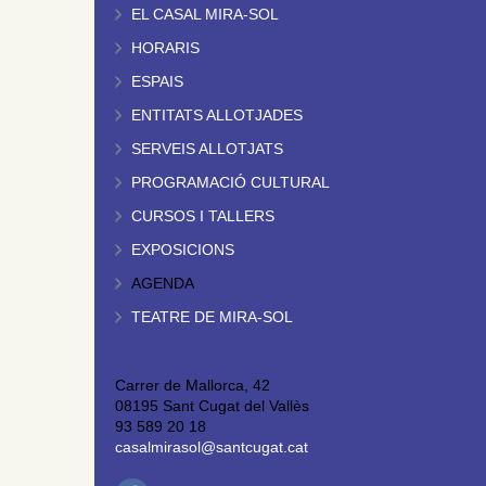
EL CASAL MIRA-SOL
HORARIS
ESPAIS
ENTITATS ALLOTJADES
SERVEIS ALLOTJATS
PROGRAMACIÓ CULTURAL
CURSOS I TALLERS
EXPOSICIONS
AGENDA
TEATRE DE MIRA-SOL
Carrer de Mallorca, 42
08195 Sant Cugat del Vallès
93 589 20 18
casalmirasol@santcugat.cat