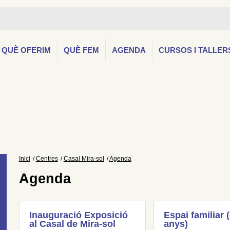
QUÈ OFERIM
QUÈ FEM
AGENDA
CURSOS I TALLER
Inici
Centres
Casal Mira-sol
Agenda
Agenda
Inauguració Exposició
Espai familiar 
al Casal de Mira-sol
anys)