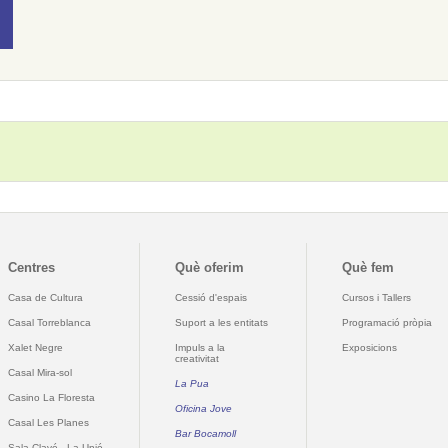
Centres
Què oferim
Què fem
Casa de Cultura
Cessió d'espais
Cursos i Tallers
Casal Torreblanca
Suport a les entitats
Programació pròpia
Xalet Negre
Impuls a la
Exposicions
creativitat
Casal Mira-sol
La Pua
Casino La Floresta
Oficina Jove
Casal Les Planes
Bar Bocamoll
Sala Clavé - La Unió