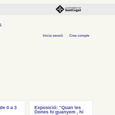
S
Inicia sessió
Crea compte
(de 0 a 3
Exposició: "Quan les
Dones hi guanyem , hi