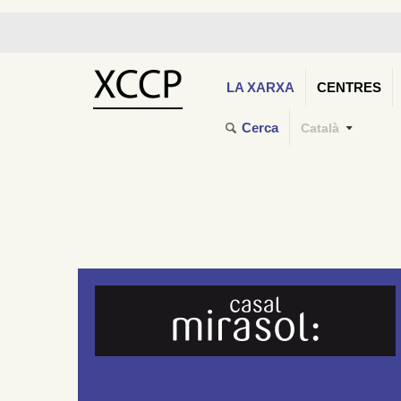
LA XARXA
CENTRES
Cerca
Català