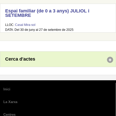
Espai familiar (de 0 a 3 anys) JULIOL i
SETEMBRE
LLOC:
Casal Mira-sol
DATA: Del 30 de juny al 27 de setembre de 2025
Cerca d'actes
Inici
La Xarxa
Centres