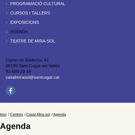
PROGRAMACIÓ CULTURAL
CURSOS I TALLERS
EXPOSICIONS
AGENDA
TEATRE DE MIRA-SOL
Carrer de Mallorca, 42
08195 Sant Cugat del Vallès
93 589 20 18
casalmirasol@santcugat.cat
Inici
Centres
Casal Mira-sol
Agenda
Agenda