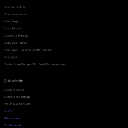
Casa de Cultura
Casal Torreblanca
Xalet Negre
Casal Mira-sol
Casino La Floresta
Casal Les Planes
Sala Clavé - La Unió Centre Cultural
Casa Aymat
Centre Grau-Garriga d'Art Tèxtil Contemporani
Què oferim
Cessió d'espais
Suport a les entitats
Impuls a la creativitat
La Pua
Oficina Jove
Bar Bocamoll