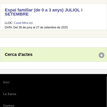
Espai familiar (de 0 a 3 anys) JULIOL i
SETEMBRE
LLOC:
Casal Mira-sol
DATA: Del 30 de juny al 27 de setembre de 2025
Cerca d'actes
Inici
La Xarxa
Centres