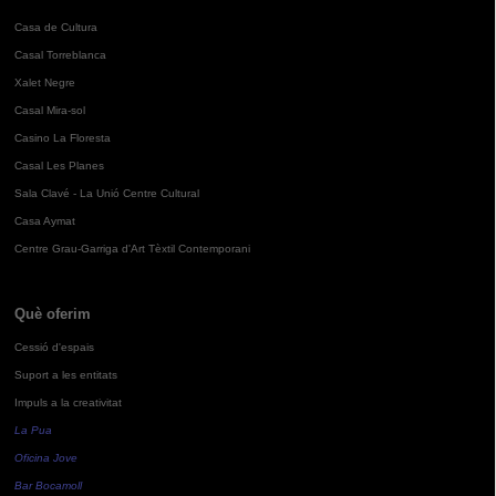
Casa de Cultura
Casal Torreblanca
Xalet Negre
Casal Mira-sol
Casino La Floresta
Casal Les Planes
Sala Clavé - La Unió Centre Cultural
Casa Aymat
Centre Grau-Garriga d'Art Tèxtil Contemporani
Què oferim
Cessió d'espais
Suport a les entitats
Impuls a la creativitat
La Pua
Oficina Jove
Bar Bocamoll