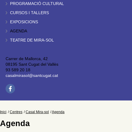
PROGRAMACIÓ CULTURAL
CURSOS I TALLERS
EXPOSICIONS
AGENDA
TEATRE DE MIRA-SOL
Carrer de Mallorca, 42
08195 Sant Cugat del Vallès
93 589 20 18
casalmirasol@santcugat.cat
Inici
Centres
Casal Mira-sol
Agenda
Agenda