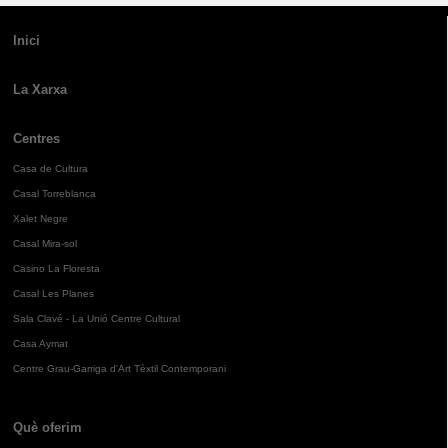
Inici
La Xarxa
Centres
Casa de Cultura
Casal Torreblanca
Xalet Negre
Casal Mira-sol
Casino La Floresta
Casal Les Planes
Sala Clavé - La Unió Centre Cultural
Casa Aymat
Centre Grau-Garriga d'Art Tèxtil Contemporani
Què oferim