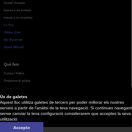
Cessió d'espais
Suport a les entitats
Impuls a la creativitat
La Pua
Oficina Jove
Bar Bocamoll
Teatre Mira-sol
Què fem
Cursos i Tallers
Programació pròpia
Exposicions
Ús de galetes
Aquest lloc utilitza galetes de tercers per poder millorar els nostres
Agenda
serveis a partir de l'anàlisi de la teva navegació. Si continues navegant
sense canviar la teva configuració considerarem que acceptes la seva
utilització.
CURSOS I TALLERS
Accepto