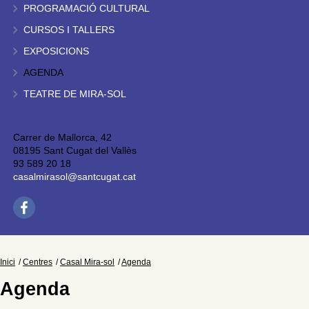
PROGRAMACIÓ CULTURAL
CURSOS I TALLERS
EXPOSICIONS
AGENDA
TEATRE DE MIRA-SOL
Carrer de Mallorca, 42
08195 Sant Cugat del Vallès
93 589 20 18
casalmirasol@santcugat.cat
Inici
Centres
Casal Mira-sol
Agenda
Agenda