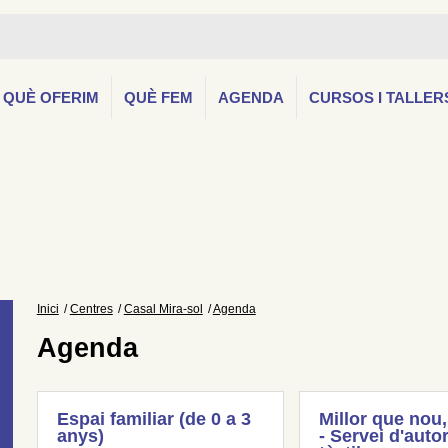
QUÈ OFERIM
QUÈ FEM
AGENDA
CURSOS I TALLER
Inici
Centres
Casal Mira-sol
Agenda
Agenda
Espai familiar (de 0 a 3
Millor que nou,
anys)
- Servei d'auto