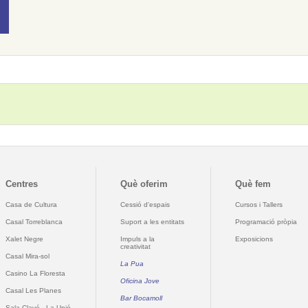
Centres
Què oferim
Què fem
Casa de Cultura
Cessió d'espais
Cursos i Tallers
Casal Torreblanca
Suport a les entitats
Programació pròpia
Xalet Negre
Impuls a la
Exposicions
creativitat
Casal Mira-sol
La Pua
Casino La Floresta
Oficina Jove
Casal Les Planes
Bar Bocamoll
Sala Clavé - La Unió