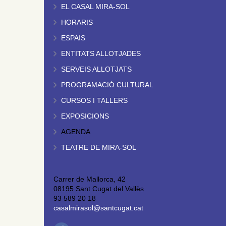
EL CASAL MIRA-SOL
HORARIS
ESPAIS
ENTITATS ALLOTJADES
SERVEIS ALLOTJATS
PROGRAMACIÓ CULTURAL
CURSOS I TALLERS
EXPOSICIONS
AGENDA
TEATRE DE MIRA-SOL
Carrer de Mallorca, 42
08195 Sant Cugat del Vallès
93 589 20 18
casalmirasol@santcugat.cat