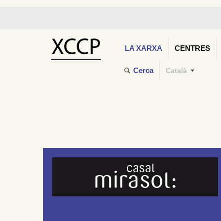
LA XARXA
CENTRES
Cerca
Català