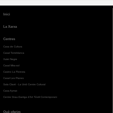
Inici
La Xarxa
Centres
Casa de Cultura
Casal Torreblanca
Xalet Negre
Casal Mira-sol
Casino La Floresta
Casal Les Planes
Sala Clavé - La Unió Centre Cultural
Casa Aymat
Centre Grau-Garriga d'Art Tèxtil Contemporani
Què oferim