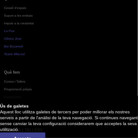
Cessió d'espais
Suport a les entitats
Impuls a la creativitat
La Pua
Oficina Jove
Bar Bocamoll
Teatre Mira-sol
Què fem
Cursos i Tallers
Programació pròpia
Exposicions
Ús de galetes
Aquest lloc utilitza galetes de tercers per poder millorar els nostres
Agenda
serveis a partir de l'anàlisi de la teva navegació. Si continues navegant
sense canviar la teva configuració considerarem que acceptes la seva
utilització.
CURSOS I TALLERS