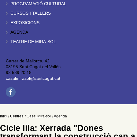
PROGRAMACIÓ CULTURAL
CURSOS I TALLERS
EXPOSICIONS
AGENDA
TEATRE DE MIRA-SOL
Carrer de Mallorca, 42
08195 Sant Cugat del Vallès
93 589 20 18
casalmirasol@santcugat.cat
Inici
Centres
Casal Mira-sol
Agenda
Cicle lila: Xerrada "Dones
transformant la construcció cap a