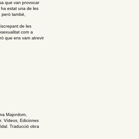
lesa que van provocar
re ha estat una de les
g, però també,
iscrepant de les
osexualitat com a
erò que ens vam atrevir
tina Majordom,
r, Vídeos, Ediciones
idal. Traducció obra