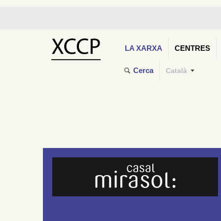
LA XARXA
CENTRES
Cerca
Català