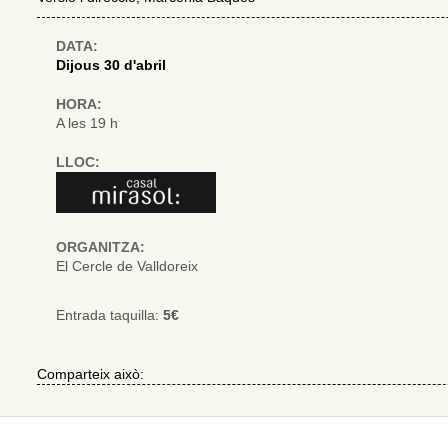
DATA:
Dijous 30 d'abril
HORA:
A les 19 h
LLOC:
ORGANITZA:
El Cercle de Valldoreix
Entrada taquilla:
5€
Comparteix això: