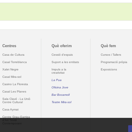
Centres
Què oferim
Què fem
Casa de Cultura
Cessió d'espais
Cursos i Tallers
Casal Torreblanca
Suport a les entitats
Programació pròpia
Xalet Negre
Impuls a la
Exposicions
creativitat
Casal Mira-sol
La Pua
Casino La Floresta
Oficina Jove
Casal Les Planes
Bar Bocamoll
Sala Clavé - La Unió
Centre Cultural
Teatre Mira-sol
Casa Aymat
Centre Grau-Garriga
d'Art Tèxtil
Contemporani