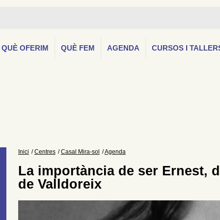
QUÈ OFERIM
QUÈ FEM
AGENDA
CURSOS I TALLER
Inici
Centres
Casal Mira-sol
Agenda
La importància de ser Ernest, d
de Valldoreix