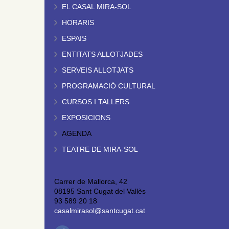
EL CASAL MIRA-SOL
HORARIS
ESPAIS
ENTITATS ALLOTJADES
SERVEIS ALLOTJATS
PROGRAMACIÓ CULTURAL
CURSOS I TALLERS
EXPOSICIONS
AGENDA
TEATRE DE MIRA-SOL
Carrer de Mallorca, 42
08195 Sant Cugat del Vallès
93 589 20 18
casalmirasol@santcugat.cat