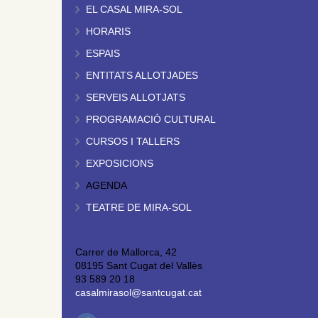
EL CASAL MIRA-SOL
HORARIS
ESPAIS
ENTITATS ALLOTJADES
SERVEIS ALLOTJATS
PROGRAMACIÓ CULTURAL
CURSOS I TALLERS
EXPOSICIONS
AGENDA
TEATRE DE MIRA-SOL
Carrer de Mallorca, 42
08195 Sant Cugat del Vallès
93 589 20 18
casalmirasol@santcugat.cat