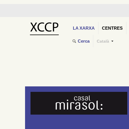
LA XARXA
CENTRES
Cerca
Català