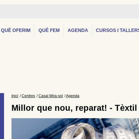
QUÈ OFERIM
QUÈ FEM
AGENDA
CURSOS I TALLER
Inici
Centres
Casal Mira-sol
Agenda
Millor que nou, reparat! - Tèxtil