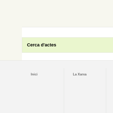
Cerca d'actes
Inici
La Xarxa