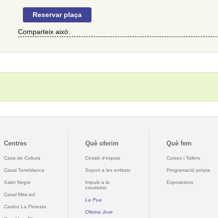
Reservar plaça
Comparteix això:
Centres
Què oferim
Què fem
Casa de Cultura
Cessió d'espais
Cursos i Tallers
Casal Torreblanca
Suport a les entitats
Programació pròpia
Xalet Negre
Impuls a la
Exposicions
creativitat
Casal Mira-sol
La Pua
Casino La Floresta
Oficina Jove