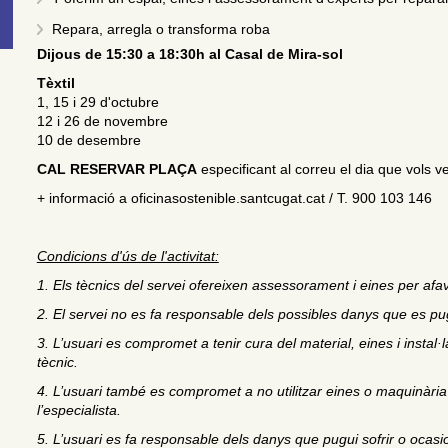
Repara, arregla o transforma roba
Dijous de 15:30 a 18:30h al Casal de Mira-sol
Tèxtil
1, 15 i 29 d'octubre
12 i 26 de novembre
10 de desembre
CAL RESERVAR PLAÇA
especificant al correu el dia que vols 
+ informació a oficinasostenible.santcugat.cat / T. 900 103 146
Condicions d'ús de l'activitat:
1. Els tècnics del servei ofereixen assessorament i eines per afavo
2. El servei no es fa responsable dels possibles danys que es pug
3. L’usuari es compromet a tenir cura del material, eines i instal·
tècnic.
4. L’usuari també es compromet a no utilitzar eines o maquinària s
l’especialista.
5. L’usuari es fa responsable dels danys que pugui sofrir o ocasi