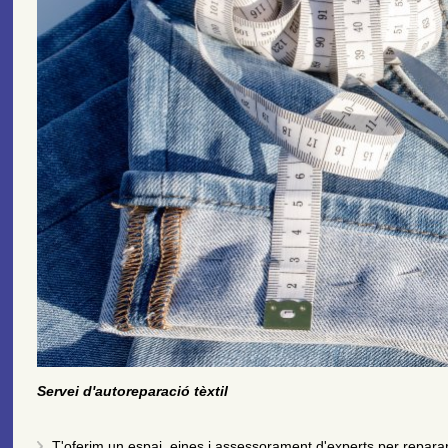
Servei d'autoreparació tèxtil
T'oferim un espai, eines i assessorament d'experts per repar