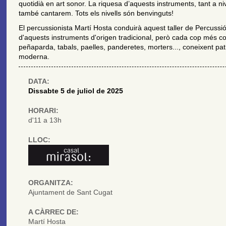
quotidià en art sonor. La riquesa d’aquests instruments, tant a niv
també cantarem. Tots els nivells són benvinguts!
El percussionista Martí Hosta conduirà aquest taller de Percussió 
d'aquests instruments d'origen tradicional, però cada cop més c
peñaparda, tabals, paelles, panderetes, morters..., coneixent pat
moderna.
DATA:
Dissabte 5 de juliol de 2025
HORARI:
d'11 a 13h
LLOC:
ORGANITZA:
Ajuntament de Sant Cugat
A CÀRREC DE:
Martí Hosta