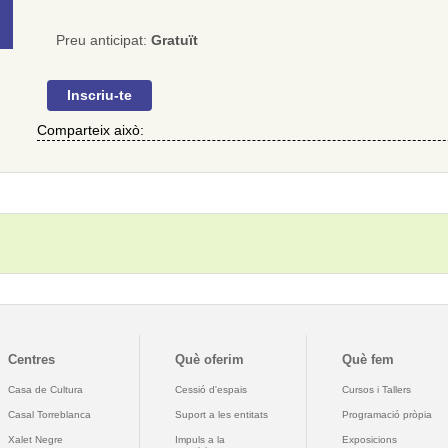
Preu anticipat:
Gratuït
Inscriu-te
Comparteix això:
Centres
Què oferim
Què fem
Casa de Cultura
Cessió d'espais
Cursos i Tallers
Casal Torreblanca
Suport a les entitats
Programació pròpia
Xalet Negre
Impuls a la
Exposicions