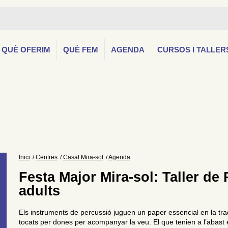
QUÈ OFERIM
QUÈ FEM
AGENDA
CURSOS I TALLER
Inici
Centres
Casal Mira-sol
Agenda
Festa Major Mira-sol: Taller de 
adults
Els instruments de percussió juguen un paper essencial en la trad
tocats per dones per acompanyar la veu. El que tenien a l’abast 