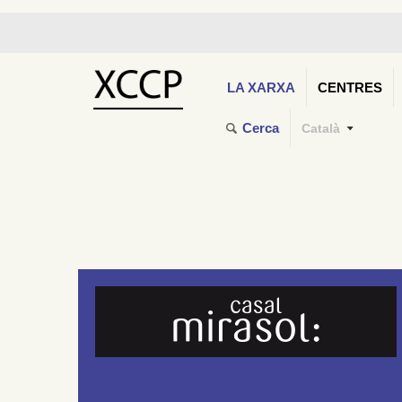
LA XARXA
CENTRES
Cerca
Català