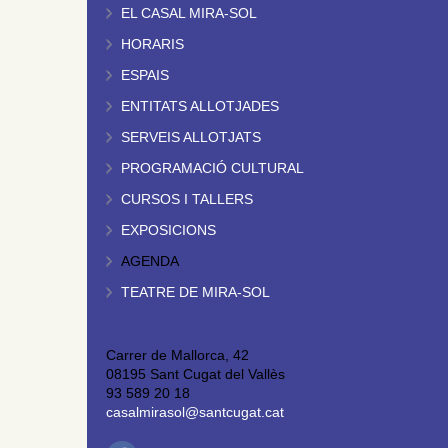
EL CASAL MIRA-SOL
HORARIS
ESPAIS
ENTITATS ALLOTJADES
SERVEIS ALLOTJATS
PROGRAMACIÓ CULTURAL
CURSOS I TALLERS
EXPOSICIONS
AGENDA
TEATRE DE MIRA-SOL
Carrer de Mallorca, 42
08195 Sant Cugat del Vallès
93 589 20 18
casalmirasol@santcugat.cat