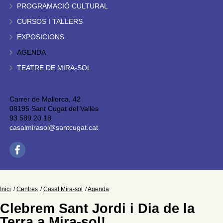
PROGRAMACIÓ CULTURAL
CURSOS I TALLERS
EXPOSICIONS
AGENDA
TEATRE DE MIRA-SOL
Carrer de Mallorca, 42
08195 Sant Cugat del Vallès
93 589 20 18
casalmirasol@santcugat.cat
Inici
Centres
Casal Mira-sol
Agenda
Clebrem Sant Jordi i Dia de la
Terra a Mira-sol!