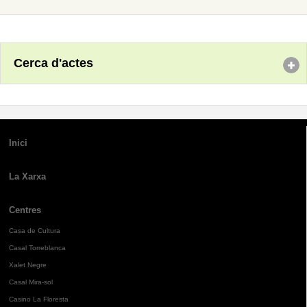
Cerca d'actes
Inici
La Xarxa
Centres
Casa de Cultura
Casal Torreblanca
Xalet Negre
Casal Mira-sol
Casino La Floresta