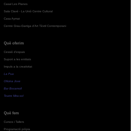
Casal Les Planes
Sala Clavé - La Unió Centre Cultural
Casa Aymat
Centre Grau-Garriga d'Art Tèxtil Contemporani
Què oferim
Cessió d'espais
Suport a les entitats
Impuls a la creativitat
La Pua
Oficina Jove
Bar Bocamoll
Teatre Mira-sol
Què fem
Cursos i Tallers
Programació pròpia