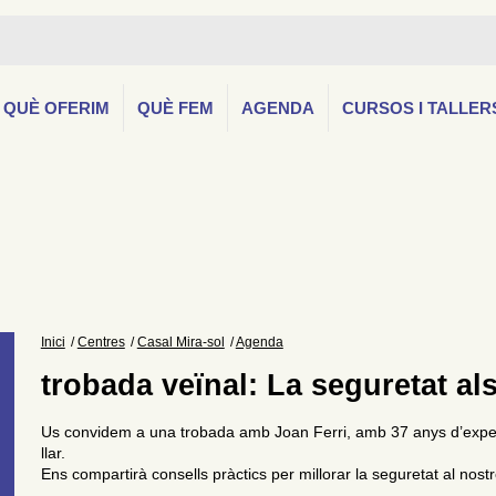
QUÈ OFERIM
QUÈ FEM
AGENDA
CURSOS I TALLER
Inici
Centres
Casal Mira-sol
Agenda
trobada veïnal: La seguretat al
Us convidem a una trobada amb Joan Ferri, amb 37 anys d’experi
llar.
Ens compartirà consells pràctics per millorar la seguretat al nost