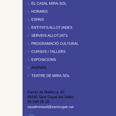
EL CASAL MIRA-SOL
HORARIS
ESPAIS
ENTITATS ALLOTJADES
SERVEIS ALLOTJATS
PROGRAMACIÓ CULTURAL
CURSOS I TALLERS
EXPOSICIONS
AGENDA
TEATRE DE MIRA-SOL
Carrer de Mallorca, 42
08195 Sant Cugat del Vallès
93 589 20 18
casalmirasol@santcugat.cat