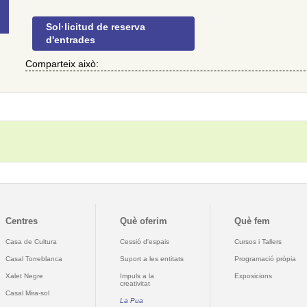
Sol·licitud de reserva
d'entrades
Comparteix això:
Centres
Què oferim
Què fem
Casa de Cultura
Cessió d'espais
Cursos i Tallers
Casal Torreblanca
Suport a les entitats
Programació pròpia
Xalet Negre
Impuls a la
Exposicions
creativitat
Casal Mira-sol
La Pua