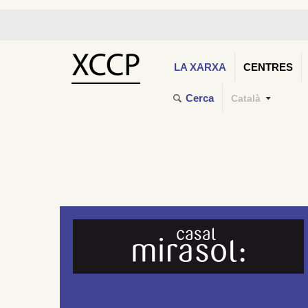
LA XARXA
CENTRES
Cerca
Català