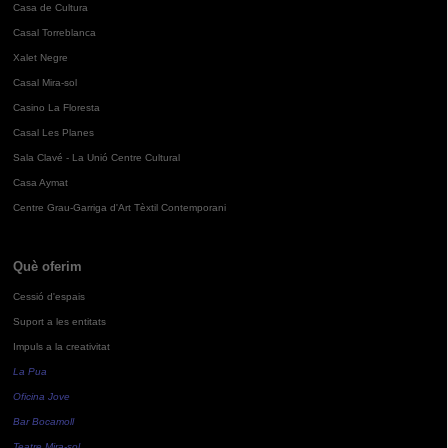
Casa de Cultura
Casal Torreblanca
Xalet Negre
Casal Mira-sol
Casino La Floresta
Casal Les Planes
Sala Clavé - La Unió Centre Cultural
Casa Aymat
Centre Grau-Garriga d'Art Tèxtil Contemporani
Què oferim
Cessió d'espais
Suport a les entitats
Impuls a la creativitat
La Pua
Oficina Jove
Bar Bocamoll
Teatre Mira-sol