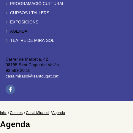
PROGRAMACIÓ CULTURAL
CURSOS I TALLERS
EXPOSICIONS
AGENDA
TEATRE DE MIRA-SOL
Carrer de Mallorca, 42
08195 Sant Cugat del Vallès
93 589 20 18
casalmirasol@santcugat.cat
Inici
Centres
Casal Mira-sol
Agenda
Agenda