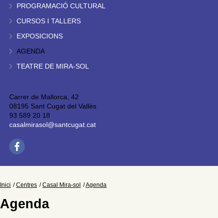
PROGRAMACIÓ CULTURAL
CURSOS I TALLERS
EXPOSICIONS
AGENDA
TEATRE DE MIRA-SOL
Carrer de Mallorca, 42
08195 Sant Cugat del Vallès
93 589 20 18
casalmirasol@santcugat.cat
Inici
Centres
Casal Mira-sol
Agenda
Agenda