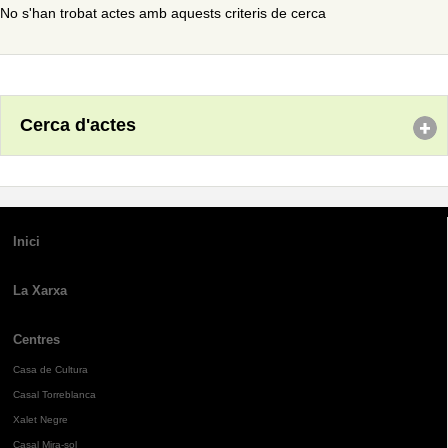
No s'han trobat actes amb aquests criteris de cerca
Cerca d'actes
Inici
La Xarxa
Centres
Casa de Cultura
Casal Torreblanca
Xalet Negre
Casal Mira-sol