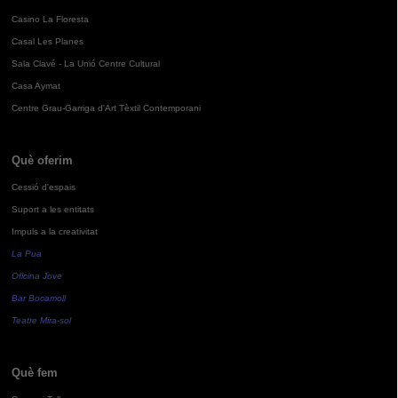
Casino La Floresta
Casal Les Planes
Sala Clavé - La Unió Centre Cultural
Casa Aymat
Centre Grau-Garriga d'Art Tèxtil Contemporani
Què oferim
Cessió d'espais
Suport a les entitats
Impuls a la creativitat
La Pua
Oficina Jove
Bar Bocamoll
Teatre Mira-sol
Què fem