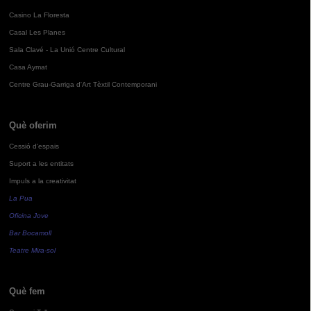
Casino La Floresta
Casal Les Planes
Sala Clavé - La Unió Centre Cultural
Casa Aymat
Centre Grau-Garriga d'Art Tèxtil Contemporani
Què oferim
Cessió d'espais
Suport a les entitats
Impuls a la creativitat
La Pua
Oficina Jove
Bar Bocamoll
Teatre Mira-sol
Què fem