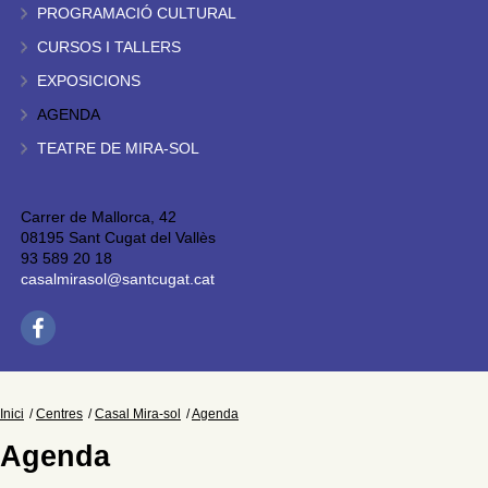
PROGRAMACIÓ CULTURAL
CURSOS I TALLERS
EXPOSICIONS
AGENDA
TEATRE DE MIRA-SOL
Carrer de Mallorca, 42
08195 Sant Cugat del Vallès
93 589 20 18
casalmirasol@santcugat.cat
Inici
Centres
Casal Mira-sol
Agenda
Agenda