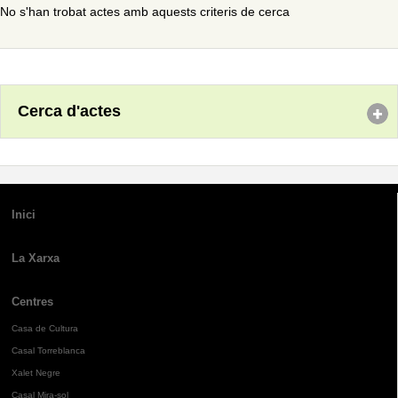
No s'han trobat actes amb aquests criteris de cerca
Cerca d'actes
Inici
La Xarxa
Centres
Casa de Cultura
Casal Torreblanca
Xalet Negre
Casal Mira-sol