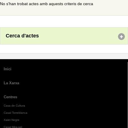
No s'han trobat actes amb aquests criteris de cerca
Cerca d'actes
Inici
La Xarxa
Centres
Casa de Cultura
Casal Torreblanca
Xalet Negre
Casal Mira-sol