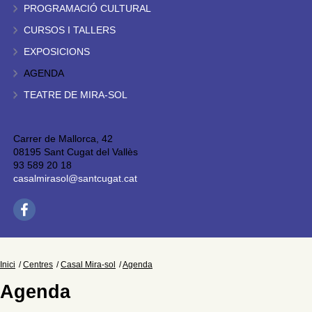
PROGRAMACIÓ CULTURAL
CURSOS I TALLERS
EXPOSICIONS
AGENDA
TEATRE DE MIRA-SOL
Carrer de Mallorca, 42
08195 Sant Cugat del Vallès
93 589 20 18
casalmirasol@santcugat.cat
Inici
Centres
Casal Mira-sol
Agenda
Agenda