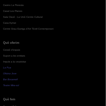
Casino La Floresta
Casal Les Planes
Sala Clavé - La Unió Centre Cultural
Casa Aymat
Centre Grau-Garriga d'Art Tèxtil Contemporani
Què oferim
Cessió d'espais
Suport a les entitats
Impuls a la creativitat
La Pua
Oficina Jove
Bar Bocamoll
Teatre Mira-sol
Què fem