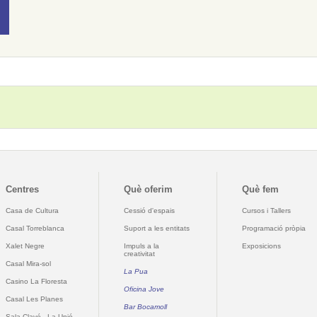
Centres
Què oferim
Què fem
Casa de Cultura
Cessió d'espais
Cursos i Tallers
Casal Torreblanca
Suport a les entitats
Programació pròpia
Xalet Negre
Impuls a la
Exposicions
creativitat
Casal Mira-sol
La Pua
Casino La Floresta
Oficina Jove
Casal Les Planes
Bar Bocamoll
Sala Clavé - La Unió