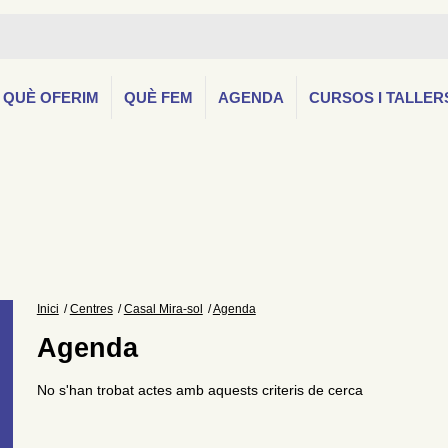
QUÈ OFERIM
QUÈ FEM
AGENDA
CURSOS I TALLER
Inici
Centres
Casal Mira-sol
Agenda
Agenda
No s'han trobat actes amb aquests criteris de cerca