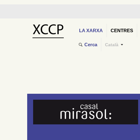
LA XARXA
CENTRES
Cerca
Català