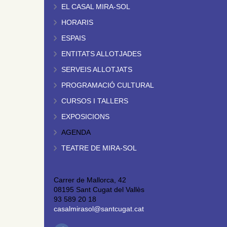
EL CASAL MIRA-SOL
HORARIS
ESPAIS
ENTITATS ALLOTJADES
SERVEIS ALLOTJATS
PROGRAMACIÓ CULTURAL
CURSOS I TALLERS
EXPOSICIONS
AGENDA
TEATRE DE MIRA-SOL
Carrer de Mallorca, 42
08195 Sant Cugat del Vallès
93 589 20 18
casalmirasol@santcugat.cat