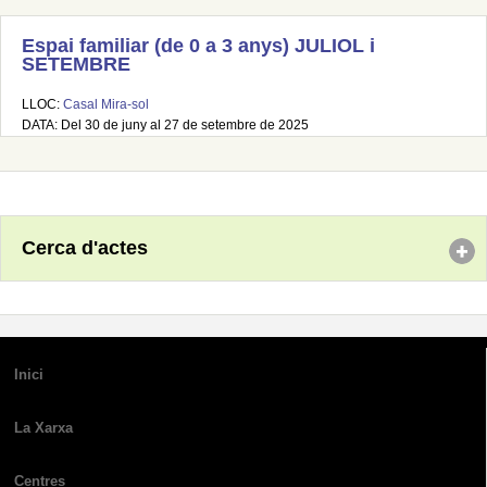
Espai familiar (de 0 a 3 anys) JULIOL i
SETEMBRE
LLOC:
Casal Mira-sol
DATA: Del 30 de juny al 27 de setembre de 2025
Cerca d'actes
Inici
La Xarxa
Centres