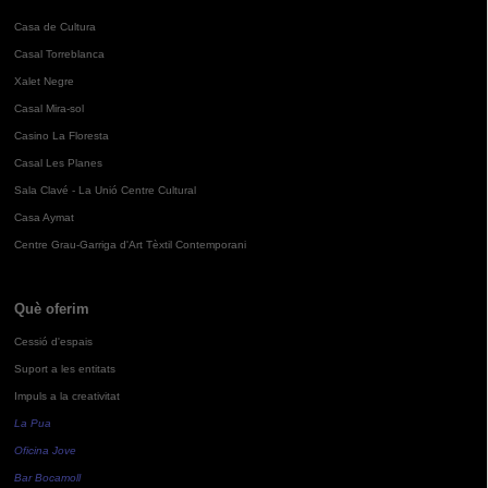
Casa de Cultura
Casal Torreblanca
Xalet Negre
Casal Mira-sol
Casino La Floresta
Casal Les Planes
Sala Clavé - La Unió Centre Cultural
Casa Aymat
Centre Grau-Garriga d'Art Tèxtil Contemporani
Què oferim
Cessió d'espais
Suport a les entitats
Impuls a la creativitat
La Pua
Oficina Jove
Bar Bocamoll