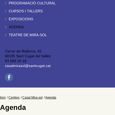
PROGRAMACIÓ CULTURAL
CURSOS I TALLERS
EXPOSICIONS
AGENDA
TEATRE DE MIRA-SOL
Carrer de Mallorca, 42
08195 Sant Cugat del Vallès
93 589 20 18
casalmirasol@santcugat.cat
Inici
Centres
Casal Mira-sol
Agenda
Agenda