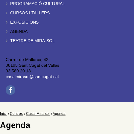
PROGRAMACIÓ CULTURAL
CURSOS I TALLERS
EXPOSICIONS
AGENDA
TEATRE DE MIRA-SOL
Carrer de Mallorca, 42
08195 Sant Cugat del Vallès
93 589 20 18
casalmirasol@santcugat.cat
Inici
Centres
Casal Mira-sol
Agenda
Agenda