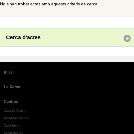
No s'han trobat actes amb aquests criteris de cerca
Cerca d'actes
Inici
La Xarxa
Centres
Casa de Cultura
Casal Torreblanca
Xalet Negre
Casal Mira-sol