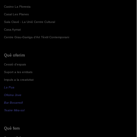
Casino La Floresta
Casal Les Planes
Sala Clavé - La Unió Centre Cultural
Casa Aymat
Centre Grau-Garriga d'Art Tèxtil Contemporani
Què oferim
Cessió d'espais
Suport a les entitats
Impuls a la creativitat
La Pua
Oficina Jove
Bar Bocamoll
Teatre Mira-sol
Què fem