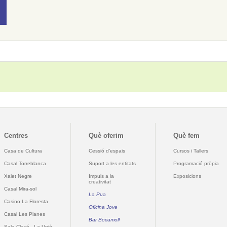
Centres
Què oferim
Què fem
Casa de Cultura
Cessió d'espais
Cursos i Tallers
Casal Torreblanca
Suport a les entitats
Programació pròpia
Xalet Negre
Impuls a la
Exposicions
creativitat
Casal Mira-sol
La Pua
Casino La Floresta
Oficina Jove
Casal Les Planes
Bar Bocamoll
Sala Clavé - La Unió