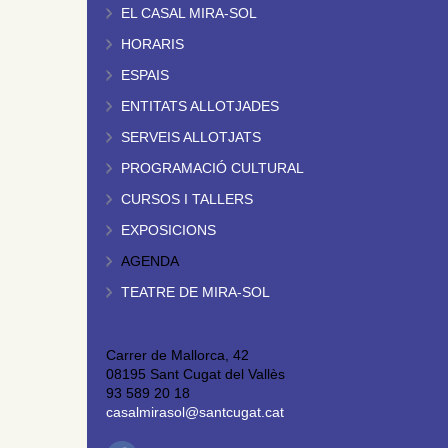
EL CASAL MIRA-SOL
HORARIS
ESPAIS
ENTITATS ALLOTJADES
SERVEIS ALLOTJATS
PROGRAMACIÓ CULTURAL
CURSOS I TALLERS
EXPOSICIONS
AGENDA
TEATRE DE MIRA-SOL
Carrer de Mallorca, 42
08195 Sant Cugat del Vallès
93 589 20 18
casalmirasol@santcugat.cat