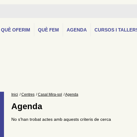
QUÈ OFERIM
QUÈ FEM
AGENDA
CURSOS I TALLER
Inici
Centres
Casal Mira-sol
Agenda
Agenda
No s'han trobat actes amb aquests criteris de cerca