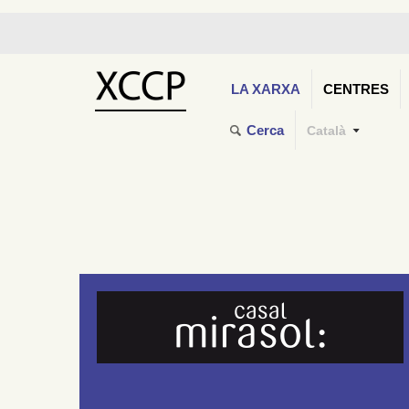
LA XARXA
CENTRES
Cerca
Català