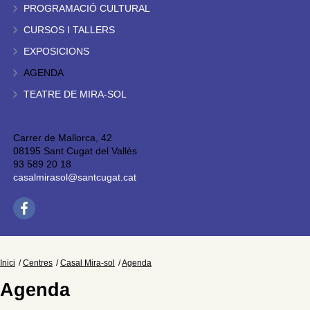
PROGRAMACIÓ CULTURAL
CURSOS I TALLERS
EXPOSICIONS
AGENDA
TEATRE DE MIRA-SOL
Carrer de Mallorca, 42
08195 Sant Cugat del Vallès
93 589 20 18
casalmirasol@santcugat.cat
Inici
Centres
Casal Mira-sol
Agenda
Agenda