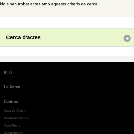
No s'han trobat actes amb aquests criteris de cerca
Cerca d'actes
Inici
La Xarxa
Centres
Casa de Cultura
Casal Torreblanca
Xalet Negre
Casal Mira-sol