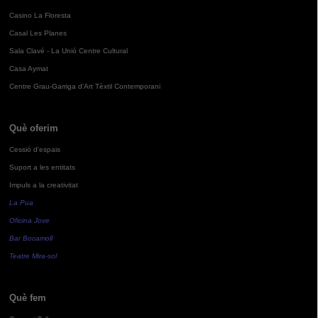
Casino La Floresta
Casal Les Planes
Sala Clavé - La Unió Centre Cultural
Casa Aymat
Centre Grau-Garriga d'Art Tèxtil Contemporani
Què oferim
Cessió d'espais
Suport a les entitats
Impuls a la creativitat
La Pua
Oficina Jove
Bar Bocamoll
Teatre Mira-sol
Què fem