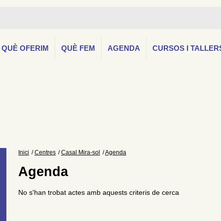
QUÈ OFERIM
QUÈ FEM
AGENDA
CURSOS I TALLER
Inici
Centres
Casal Mira-sol
Agenda
Agenda
No s'han trobat actes amb aquests criteris de cerca