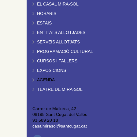
EL CASAL MIRA-SOL
HORARIS
ESPAIS
ENTITATS ALLOTJADES
SERVEIS ALLOTJATS
PROGRAMACIÓ CULTURAL
CURSOS I TALLERS
EXPOSICIONS
AGENDA
TEATRE DE MIRA-SOL
Carrer de Mallorca, 42
08195 Sant Cugat del Vallès
93 589 20 18
casalmirasol@santcugat.cat