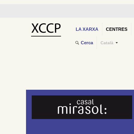
LA XARXA
CENTRES
Cerca
Català