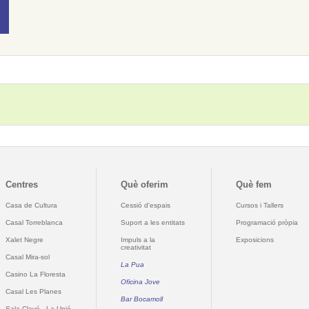
Centres
Què oferim
Què fem
Casa de Cultura
Cessió d'espais
Cursos i Tallers
Casal Torreblanca
Suport a les entitats
Programació pròpia
Xalet Negre
Impuls a la
Exposicions
creativitat
Casal Mira-sol
La Pua
Casino La Floresta
Oficina Jove
Casal Les Planes
Bar Bocamoll
Sala Clavé - La Unió