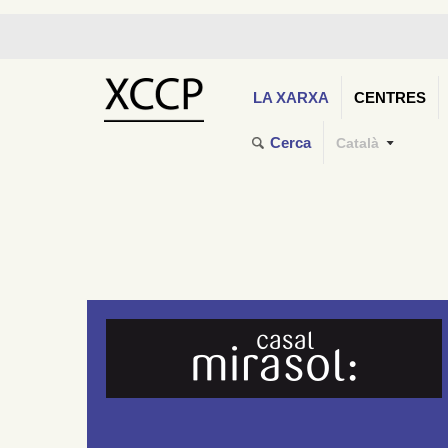
LA XARXA
CENTRES
Cerca
Català