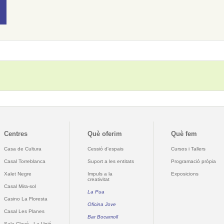
Centres
Què oferim
Què fem
Casa de Cultura
Cessió d'espais
Cursos i Tallers
Casal Torreblanca
Suport a les entitats
Programació pròpia
Xalet Negre
Impuls a la
Exposicions
creativitat
Casal Mira-sol
La Pua
Casino La Floresta
Oficina Jove
Casal Les Planes
Bar Bocamoll
Sala Clavé - La Unió