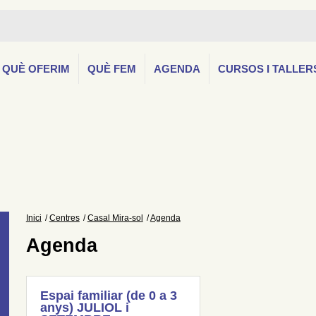
QUÈ OFERIM
QUÈ FEM
AGENDA
CURSOS I TALLER
Inici
Centres
Casal Mira-sol
Agenda
Agenda
Espai familiar (de 0 a 3
anys) JULIOL i