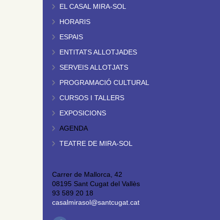
EL CASAL MIRA-SOL
HORARIS
ESPAIS
ENTITATS ALLOTJADES
SERVEIS ALLOTJATS
PROGRAMACIÓ CULTURAL
CURSOS I TALLERS
EXPOSICIONS
AGENDA
TEATRE DE MIRA-SOL
Carrer de Mallorca, 42
08195 Sant Cugat del Vallès
93 589 20 18
casalmirasol@santcugat.cat