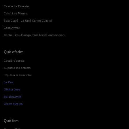
Casino La Floresta
Casal Les Planes
Sala Clavé - La Unió Centre Cultural
Casa Aymat
Centre Grau-Garriga d'Art Tèxtil Contemporani
Què oferim
Cessió d'espais
Suport a les entitats
Impuls a la creativitat
La Pua
Oficina Jove
Bar Bocamoll
Teatre Mira-sol
Què fem