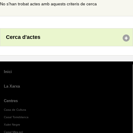
No s'han trobat actes amb aquests criteris de cerca
Cerca d'actes
Inici
La Xarxa
Centres
Casa de Cultura
Casal Torreblanca
Xalet Negre
Casal Mira-sol