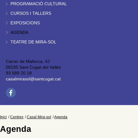
PROGRAMACIÓ CULTURAL
CURSOS I TALLERS
EXPOSICIONS
AGENDA
TEATRE DE MIRA-SOL
Carrer de Mallorca, 42
08195 Sant Cugat del Vallès
93 589 20 18
casalmirasol@santcugat.cat
Inici
Centres
Casal Mira-sol
Agenda
Agenda