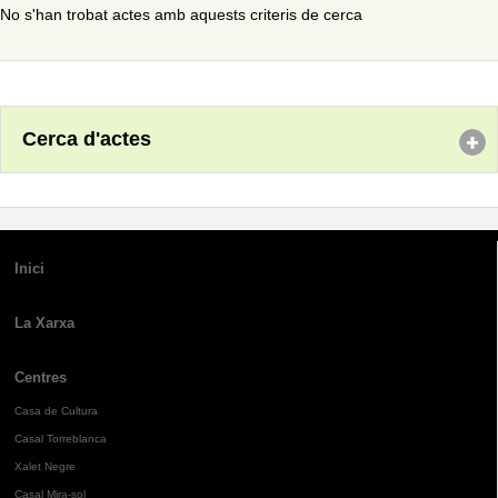
No s'han trobat actes amb aquests criteris de cerca
Cerca d'actes
Inici
La Xarxa
Centres
Casa de Cultura
Casal Torreblanca
Xalet Negre
Casal Mira-sol