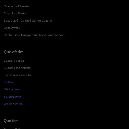
Casino La Floresta
Casal Les Planes
Sala Clavé - La Unió Centre Cultural
Casa Aymat
Centre Grau-Garriga d'Art Tèxtil Contemporani
Què oferim
Cessió d'espais
Suport a les entitats
Impuls a la creativitat
La Pua
Oficina Jove
Bar Bocamoll
Teatre Mira-sol
Què fem