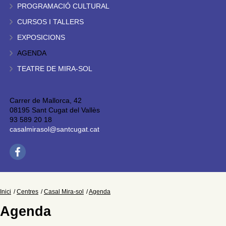
PROGRAMACIÓ CULTURAL
CURSOS I TALLERS
EXPOSICIONS
AGENDA
TEATRE DE MIRA-SOL
Carrer de Mallorca, 42
08195 Sant Cugat del Vallès
93 589 20 18
casalmirasol@santcugat.cat
Inici
Centres
Casal Mira-sol
Agenda
Agenda