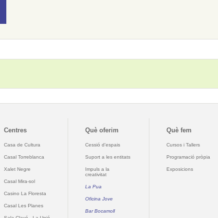
Centres
Què oferim
Què fem
Casa de Cultura
Cessió d'espais
Cursos i Tallers
Casal Torreblanca
Suport a les entitats
Programació pròpia
Xalet Negre
Impuls a la
Exposicions
creativitat
Casal Mira-sol
La Pua
Casino La Floresta
Oficina Jove
Casal Les Planes
Bar Bocamoll
Sala Clavé - La Unió