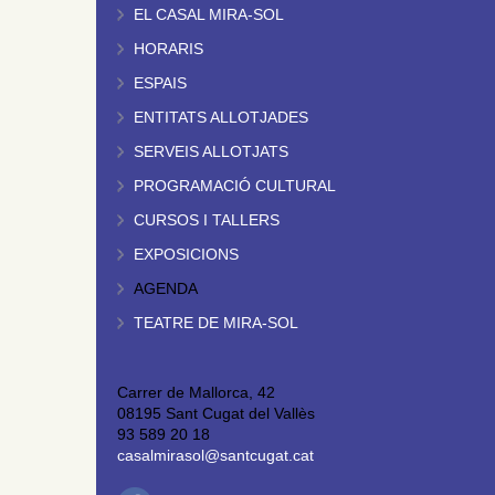
EL CASAL MIRA-SOL
HORARIS
ESPAIS
ENTITATS ALLOTJADES
SERVEIS ALLOTJATS
PROGRAMACIÓ CULTURAL
CURSOS I TALLERS
EXPOSICIONS
AGENDA
TEATRE DE MIRA-SOL
Carrer de Mallorca, 42
08195 Sant Cugat del Vallès
93 589 20 18
casalmirasol@santcugat.cat