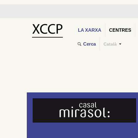
LA XARXA
CENTRES
Cerca
Català