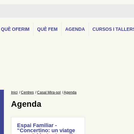
QUÈ OFERIM
QUÈ FEM
AGENDA
CURSOS I TALLER
Inici
Centres
Casal Mira-sol
Agenda
Agenda
Espai Familiar -
"Concertino: un viatge