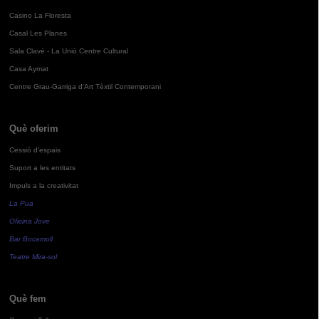
Casino La Floresta
Casal Les Planes
Sala Clavé - La Unió Centre Cultural
Casa Aymat
Centre Grau-Garriga d'Art Tèxtil Contemporani
Què oferim
Cessió d'espais
Suport a les entitats
Impuls a la creativitat
La Pua
Oficina Jove
Bar Bocamoll
Teatre Mira-sol
Què fem