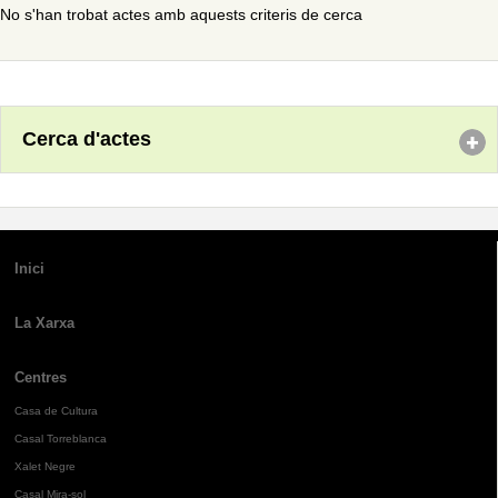
No s'han trobat actes amb aquests criteris de cerca
Cerca d'actes
Inici
La Xarxa
Centres
Casa de Cultura
Casal Torreblanca
Xalet Negre
Casal Mira-sol