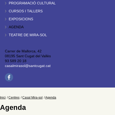
PROGRAMACIÓ CULTURAL
CURSOS I TALLERS
EXPOSICIONS
AGENDA
TEATRE DE MIRA-SOL
Carrer de Mallorca, 42
08195 Sant Cugat del Vallès
93 589 20 18
casalmirasol@santcugat.cat
Inici
Centres
Casal Mira-sol
Agenda
Agenda