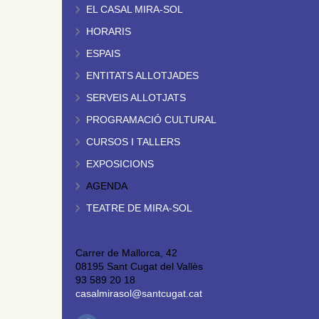
EL CASAL MIRA-SOL
HORARIS
ESPAIS
ENTITATS ALLOTJADES
SERVEIS ALLOTJATS
PROGRAMACIÓ CULTURAL
CURSOS I TALLERS
EXPOSICIONS
AGENDA
TEATRE DE MIRA-SOL
Carrer de Mallorca, 42
08195 Sant Cugat del Vallès
93 589 20 18
casalmirasol@santcugat.cat