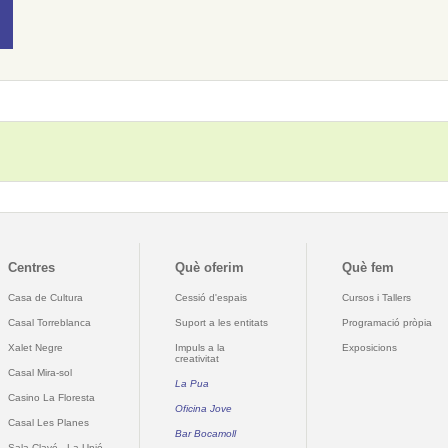
Centres
Què oferim
Què fem
Casa de Cultura
Cessió d'espais
Cursos i Tallers
Casal Torreblanca
Suport a les entitats
Programació pròpia
Xalet Negre
Impuls a la
Exposicions
creativitat
Casal Mira-sol
La Pua
Casino La Floresta
Oficina Jove
Casal Les Planes
Bar Bocamoll
Sala Clavé - La Unió