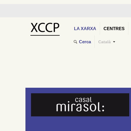
LA XARXA
CENTRES
Cerca
Català