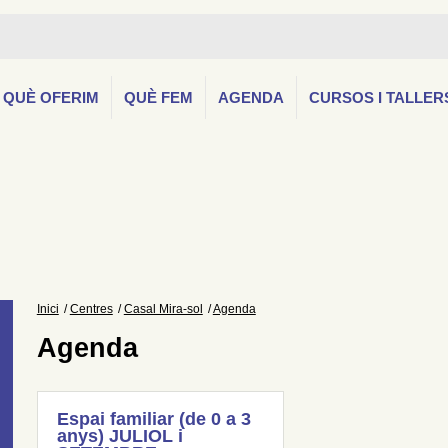
QUÈ OFERIM
QUÈ FEM
AGENDA
CURSOS I TALLER
Inici
Centres
Casal Mira-sol
Agenda
Agenda
Espai familiar (de 0 a 3
anys) JULIOL i