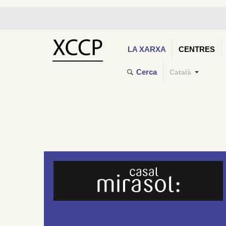
LA XARXA
CENTRES
Cerca
Català