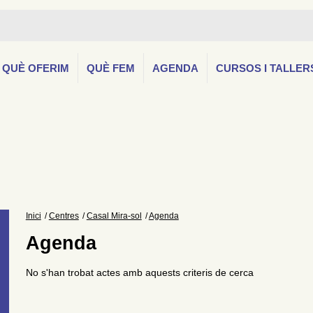
QUÈ OFERIM
QUÈ FEM
AGENDA
CURSOS I TALLER
Inici
Centres
Casal Mira-sol
Agenda
Agenda
No s'han trobat actes amb aquests criteris de cerca