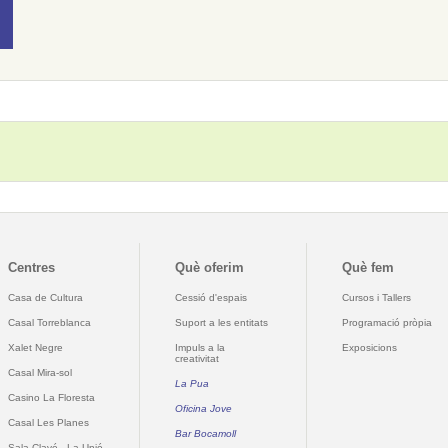
Centres
Què oferim
Què fem
Casa de Cultura
Cessió d'espais
Cursos i Tallers
Casal Torreblanca
Suport a les entitats
Programació pròpia
Xalet Negre
Impuls a la
Exposicions
creativitat
Casal Mira-sol
La Pua
Casino La Floresta
Oficina Jove
Casal Les Planes
Bar Bocamoll
Sala Clavé - La Unió