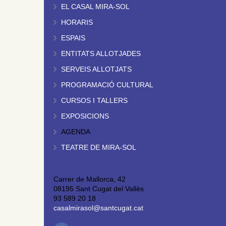
EL CASAL MIRA-SOL
HORARIS
ESPAIS
ENTITATS ALLOTJADES
SERVEIS ALLOTJATS
PROGRAMACIÓ CULTURAL
CURSOS I TALLERS
EXPOSICIONS
AGENDA
TEATRE DE MIRA-SOL
Carrer de Mallorca, 42
08195 Sant Cugat del Vallès
93 589 20 18
casalmirasol@santcugat.cat