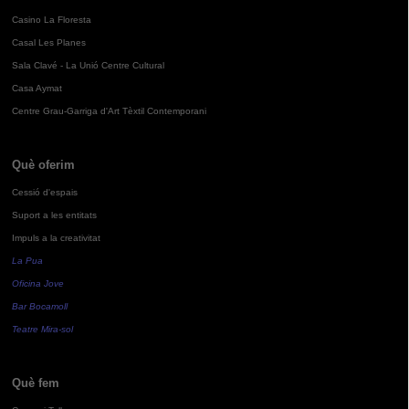
Casino La Floresta
Casal Les Planes
Sala Clavé - La Unió Centre Cultural
Casa Aymat
Centre Grau-Garriga d'Art Tèxtil Contemporani
Què oferim
Cessió d'espais
Suport a les entitats
Impuls a la creativitat
La Pua
Oficina Jove
Bar Bocamoll
Teatre Mira-sol
Què fem