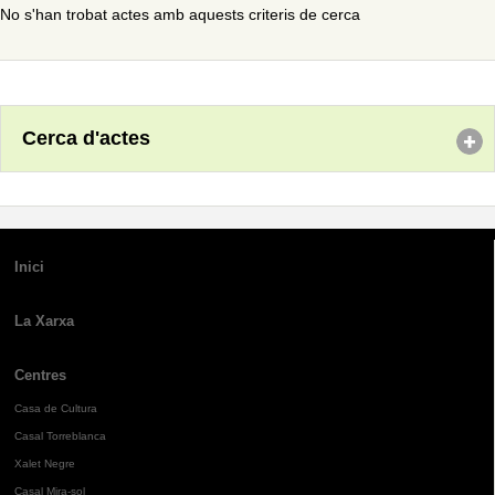
No s'han trobat actes amb aquests criteris de cerca
Cerca d'actes
Inici
La Xarxa
Centres
Casa de Cultura
Casal Torreblanca
Xalet Negre
Casal Mira-sol