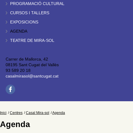
PROGRAMACIÓ CULTURAL
CURSOS I TALLERS
EXPOSICIONS
AGENDA
TEATRE DE MIRA-SOL
Carrer de Mallorca, 42
08195 Sant Cugat del Vallès
93 589 20 18
casalmirasol@santcugat.cat
Inici
Centres
Casal Mira-sol
Agenda
Agenda