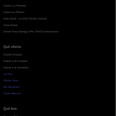
Casino La Floresta
Casal Les Planes
Sala Clavé - La Unió Centre Cultural
Casa Aymat
Centre Grau-Garriga d'Art Tèxtil Contemporani
Què oferim
Cessió d'espais
Suport a les entitats
Impuls a la creativitat
La Pua
Oficina Jove
Bar Bocamoll
Teatre Mira-sol
Què fem