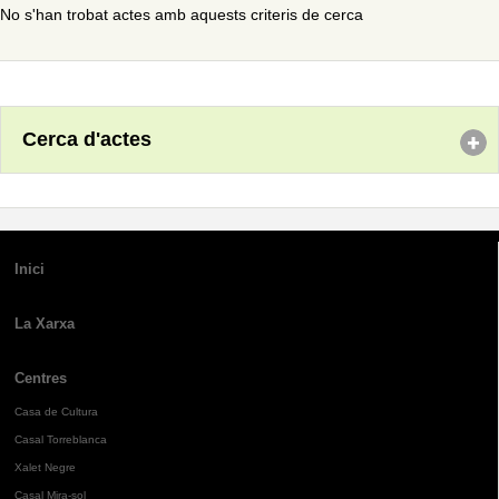
No s'han trobat actes amb aquests criteris de cerca
Cerca d'actes
Inici
La Xarxa
Centres
Casa de Cultura
Casal Torreblanca
Xalet Negre
Casal Mira-sol