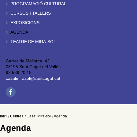
PROGRAMACIÓ CULTURAL
CURSOS I TALLERS
EXPOSICIONS
AGENDA
TEATRE DE MIRA-SOL
Carrer de Mallorca, 42
08195 Sant Cugat del Vallès
93 589 20 18
casalmirasol@santcugat.cat
Inici
Centres
Casal Mira-sol
Agenda
Agenda