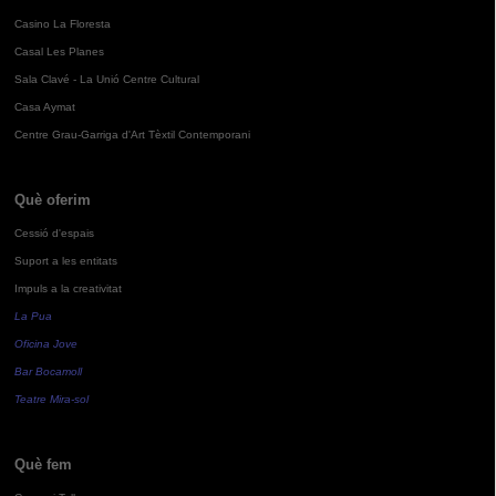
Casino La Floresta
Casal Les Planes
Sala Clavé - La Unió Centre Cultural
Casa Aymat
Centre Grau-Garriga d'Art Tèxtil Contemporani
Què oferim
Cessió d'espais
Suport a les entitats
Impuls a la creativitat
La Pua
Oficina Jove
Bar Bocamoll
Teatre Mira-sol
Què fem