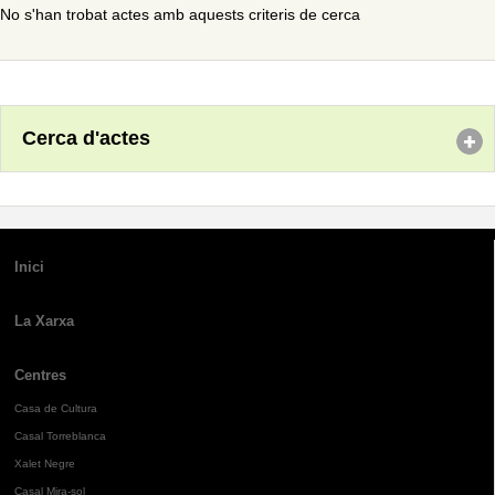
No s'han trobat actes amb aquests criteris de cerca
Cerca d'actes
Inici
La Xarxa
Centres
Casa de Cultura
Casal Torreblanca
Xalet Negre
Casal Mira-sol