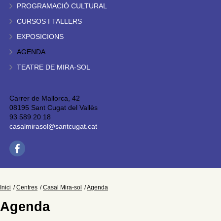
PROGRAMACIÓ CULTURAL
CURSOS I TALLERS
EXPOSICIONS
AGENDA
TEATRE DE MIRA-SOL
Carrer de Mallorca, 42
08195 Sant Cugat del Vallès
93 589 20 18
casalmirasol@santcugat.cat
Inici
Centres
Casal Mira-sol
Agenda
Agenda