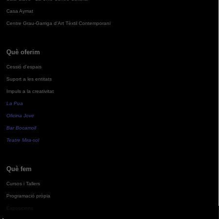
Casa Aymat
Centre Grau-Garriga d'Art Tèxtil Contemporani
Què oferim
Cessió d'espais
Suport a les entitats
Impuls a la creativitat
La Pua
Oficina Jove
Bar Bocamoll
Teatre Mira-sol
Què fem
Cursos i Tallers
Programació pròpia
Exposicions