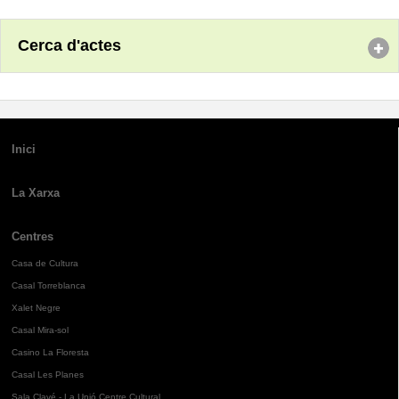
Cerca d'actes
Inici
La Xarxa
Centres
Casa de Cultura
Casal Torreblanca
Xalet Negre
Casal Mira-sol
Casino La Floresta
Casal Les Planes
Sala Clavé - La Unió Centre Cultural