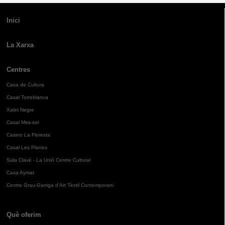
Inici
La Xarxa
Centres
Casa de Cultura
Casal Torreblanca
Xalet Negre
Casal Mira-sol
Casino La Floresta
Casal Les Planes
Sala Clavé - La Unió Centre Cultural
Casa Aymat
Centre Grau-Garriga d'Art Tèxtil Contemporani
Què oferim