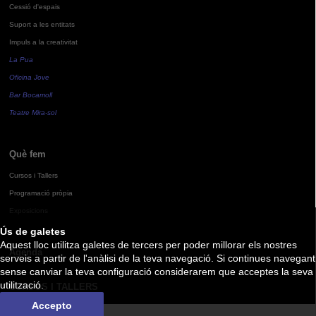
Cessió d'espais
Suport a les entitats
Impuls a la creativitat
La Pua
Oficina Jove
Bar Bocamoll
Teatre Mira-sol
Què fem
Cursos i Tallers
Programació pròpia
Exposicions
Ús de galetes
Aquest lloc utilitza galetes de tercers per poder millorar els nostres
Agenda
serveis a partir de l'anàlisi de la teva navegació. Si continues navegant
sense canviar la teva configuració considerarem que acceptes la seva
utilització.
CURSOS I TALLERS
Accepto