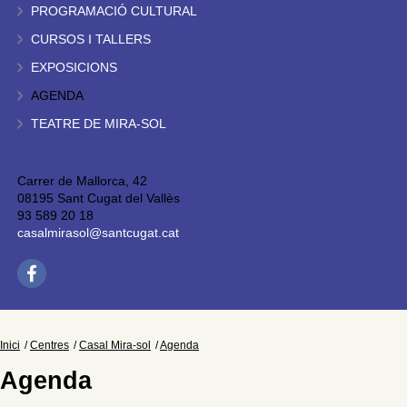
PROGRAMACIÓ CULTURAL
CURSOS I TALLERS
EXPOSICIONS
AGENDA
TEATRE DE MIRA-SOL
Carrer de Mallorca, 42
08195 Sant Cugat del Vallès
93 589 20 18
casalmirasol@santcugat.cat
Inici
Centres
Casal Mira-sol
Agenda
Agenda